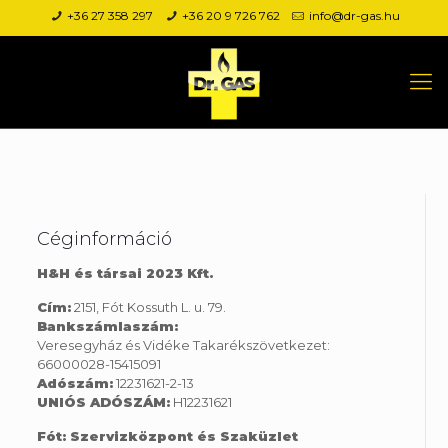
+36 27 358 297
+36 20 9 726 762
info@dr-gas.hu
Céginformáció
H&H és társai 2023 Kft.
Cím:
2151, Fót Kossuth L. u. 79.
Bankszámlaszám:
Veresegyház és Vidéke Takarékszövetkezet:
66000028-15415091
Adószám:
12231621-2-13
UNIÓS ADÓSZÁM:
H12231621
Fót: Szervizközpont és Szaküzlet