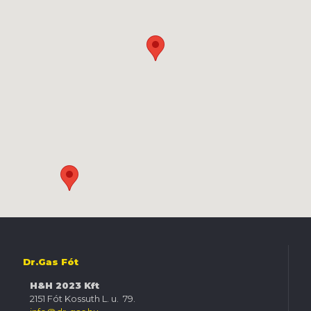
Dr.Gas Fót
H&H 2023 Kft
2151 Fót Kossuth L. u. 79.