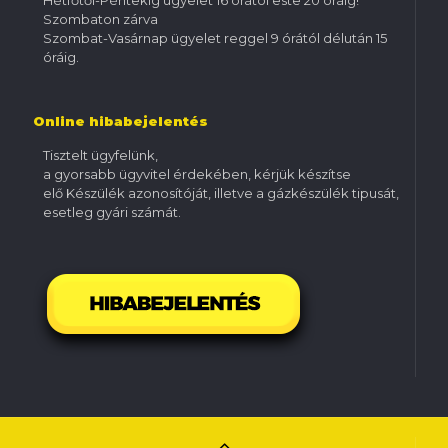
Hétfőtől-Péntekig ügyelet 16 órától este 20 óráig!
Szombaton zárva
Szombat-Vasárnap ügyelet reggel 9 órától délután 15
óráig.
Online hibabejelentés
Tisztelt ügyfelünk,
a gyorsabb ügyvitel érdekében, kérjük készítse
elő Készülék azonosítóját, illetve a gázkészülék tipusát,
esetleg gyári számát.