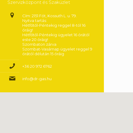
Szervizközpont és Szaküzlet
Cím: 2151 Fót, Kossuth L. u. 79.
Nyitva tartás:
Hétfőtől-Péntekig reggel 8-tól 16
óráig!
Hétfőtől-Péntekig ügyelet 16 órától
este 20 óráig!
Szombaton zárva
Szombat-Vasárnap ügyelet reggel 9
órától délután 15 óráig
+36 20 972 6762
info@dr-gas.hu